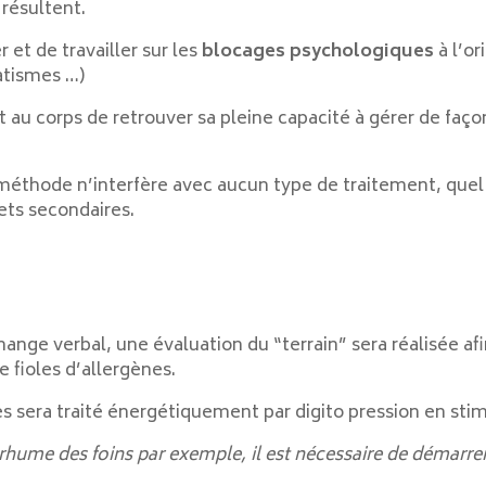
résultent.
 et de travailler sur les
blocages psychologiques
à l’or
atismes …)
met au corps de retrouver sa pleine capacité à gérer de fa
thode n’interfère avec aucun type de traitement, quel qu’
ets secondaires.
ange verbal, une évaluation du “terrain” sera réalisée af
de fioles d’allergènes.
 sera traité énergétiquement par digito pression en stim
, rhume des foins par exemple, il est nécessaire de démarr