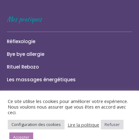
Mes pratiques
Réflexologie
Bye bye allergie
Rituel Rebozo
Les massages énergétiques
Ce site utilise les cookies pour améliorer votre expérience.
Nous voulons nous assurer que vous êtes en accord avec
ceci.
Tous droits réservé – Maud Auger | Site réalisé par
Insomnies Kreativ
Lire la politique
Configuration des cookies
Refuser
Certificats et diplômes
|
Mentions légales
|
Politique de
Accepter